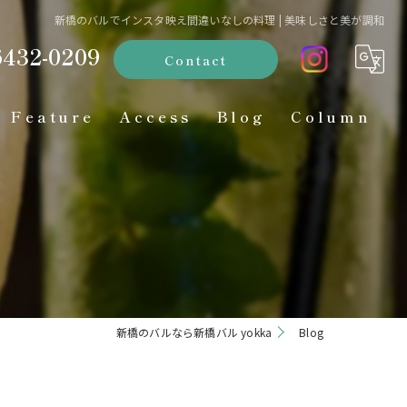
新橋のバルでインスタ映え間違いなしの料理 | 美味しさと美が調和
6432-0209
Contact
Feature
Access
Blog
Column
ディナー
お酒
インスタ映え
貸切
新橋のバルなら新橋バル yokka
Blog
居酒屋