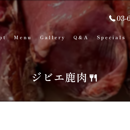
03-
pt
Menu
Gallery
Q&A
Specials
ジビエ鹿肉🍴