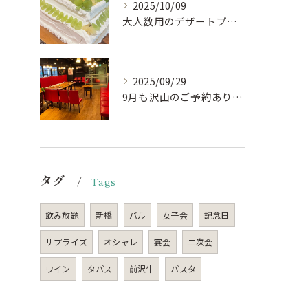
2025/10/09
大人数用のデザートプレート🍰🎂
2025/09/29
9月も沢山のご予約ありがとうございました。
タグ
Tags
飲み放題
新橋
バル
女子会
記念日
サプライズ
オシャレ
宴会
二次会
ワイン
タパス
前沢牛
パスタ