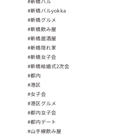
#新橋バル
#新橋バルyokka
#新橋グルメ
#新橋飲み屋
#新橋居酒屋
#新橋隠れ家
#新橋女子会
#新橋結婚式2次会
#都内
#港区
#女子会
#港区グルメ
#都内女子会
#都内デート
#山手線飲み屋