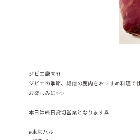
ジビエ鹿肉🍴
ジビエの季節、雄雌の鹿肉をおすすめ料理で
お楽しみに✨✨
本日は終日貸切営業となります🙇
#東京バル