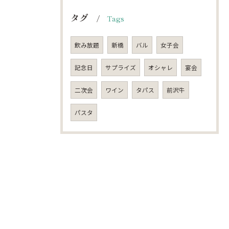
タグ
Tags
飲み放題
新橋
バル
女子会
記念日
サプライズ
オシャレ
宴会
二次会
ワイン
タパス
前沢牛
パスタ