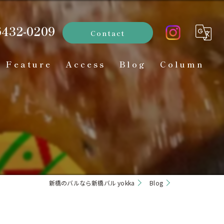
6432-0209
Contact
Feature
Access
Blog
Column
ディナー
お酒
インスタ映え
貸切
新橋のバルなら新橋バル yokka
Blog
居酒屋