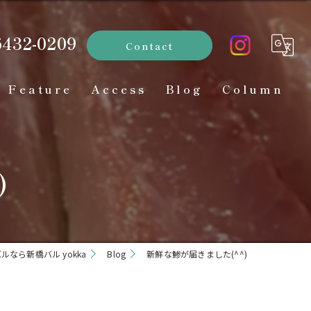
6432-0209
Contact
Feature
Access
Blog
Column
ディナー
お酒
)
インスタ映え
貸切
ルなら新橋バル yokka
Blog
新鮮な鯵が届きました(^^)
居酒屋