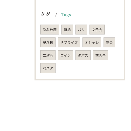
タグ
Tags
飲み放題
新橋
バル
女子会
記念日
サプライズ
オシャレ
宴会
二次会
ワイン
タパス
前沢牛
パスタ