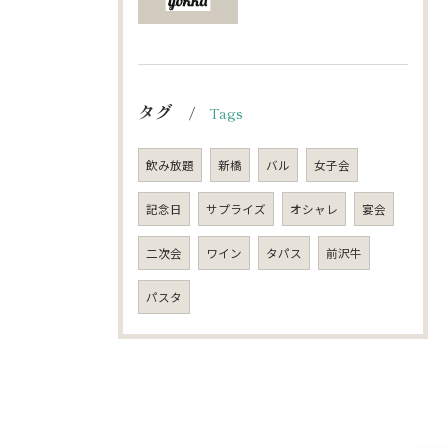
タグ
Tags
飲み放題
新橋
バル
女子会
記念日
サプライズ
オシャレ
宴会
二次会
ワイン
タパス
前沢牛
パスタ