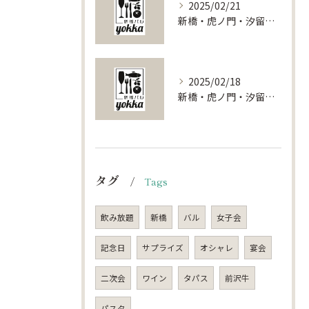
2025/02/21
新橋・虎ノ門・汐留で叶える特別な宴会！貸切スポット徹底ガイド
2025/02/18
新橋・虎ノ門・汐留で叶える特別な貸切パーティー体験：東京都港区の魅力を探る
タグ
Tags
飲み放題
新橋
バル
女子会
記念日
サプライズ
オシャレ
宴会
二次会
ワイン
タパス
前沢牛
パスタ