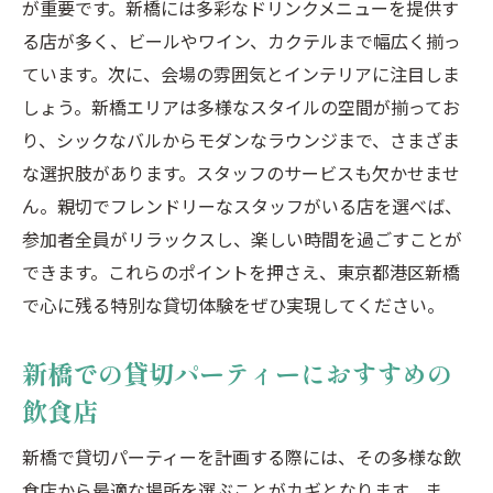
が重要です。新橋には多彩なドリンクメニューを提供す
虎ノ門で特別なゲストを迎えるアットホー
る店が多く、ビールやワイン、カクテルまで幅広く揃っ
ムなイベント
ています。次に、会場の雰囲気とインテリアに注目しま
アットホームな貸切パーティーを虎ノ門で
しょう。新橋エリアは多様なスタイルの空間が揃ってお
楽しむ
り、シックなバルからモダンなラウンジまで、さまざま
虎ノ門の居心地の良さを活かした貸切パー
な選択肢があります。スタッフのサービスも欠かせませ
ティー
ん。親切でフレンドリーなスタッフがいる店を選べば、
虎ノ門での貸切イベントをアットホームに
参加者全員がリラックスし、楽しい時間を過ごすことが
する秘訣
できます。これらのポイントを押さえ、東京都港区新橋
汐留の高層ビルと自然が織り成す貸切イベント
で心に残る特別な貸切体験をぜひ実現してください。
の醍醐味
新橋での貸切パーティーにおすすめの
汐留の高層ビルで体験する特別な貸切イベ
飲食店
ント
自然に囲まれた汐留の貸切イベント会場の
新橋で貸切パーティーを計画する際には、その多様な飲
選び方
食店から最適な場所を選ぶことがカギとなります。ま