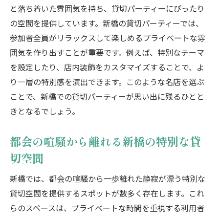
虎ノ門の歴史的建造物で特別な貸切パーテ
と落ち着いた雰囲気を持ち、貸切パーティーにぴったり
ィーを
の空間を提供しています。新橋の貸切パーティーでは、
モダンな雰囲気が漂う虎ノ門の貸切イベン
参加者全員がリラックスして楽しめるプライベートな雰
ト会場
囲気を作り出すことが重要です。例えば、特別なテーマ
を設定したり、店内装飾をカスタマイズすることで、よ
虎ノ門の隠れ家レストランでのアットホー
り一層の特別感を演出できます。このような名店を選ぶ
ムなパーティー
ことで、新橋での貸切パーティーが思い出に残るひとと
貸切イベントで虎ノ門の歴史とモダンを同
きとなるでしょう。
時に味わう
虎ノ門での貸切パーティーを成功させるた
都会の喧騒から離れる新橋の特別な貸
めのヒント
切空間
虎ノ門の魅力を活かした貸切イベントの企
画
新橋では、都会の喧騒から一歩離れた静寂が漂う特別な
貸切空間を提供するスポットが数多く存在します。これ
汐留の緑に囲まれたプライベートパーティー体
らのスペースは、プライベートな時間を重視する利用者
験