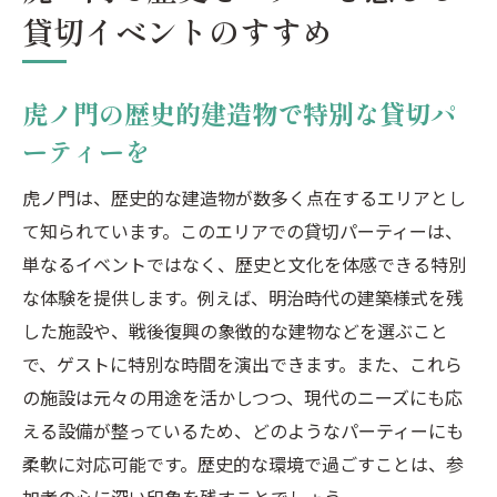
貸切イベントのすすめ
特別な貸切体験
港区での貸切パーティーを新橋・虎ノ門・
汐留で実現
虎ノ門の歴史的建造物で特別な貸切パ
新橋・虎ノ門・汐留の貸切パーティーで港
ーティーを
区を満喫
虎ノ門は、歴史的な建造物が数多く点在するエリアとし
東京都港区で見つける新橋・虎ノ門・汐留
て知られています。このエリアでの貸切パーティーは、
の貸切の魅力
単なるイベントではなく、歴史と文化を体感できる特別
な体験を提供します。例えば、明治時代の建築様式を残
した施設や、戦後復興の象徴的な建物などを選ぶこと
で、ゲストに特別な時間を演出できます。また、これら
の施設は元々の用途を活かしつつ、現代のニーズにも応
える設備が整っているため、どのようなパーティーにも
柔軟に対応可能です。歴史的な環境で過ごすことは、参