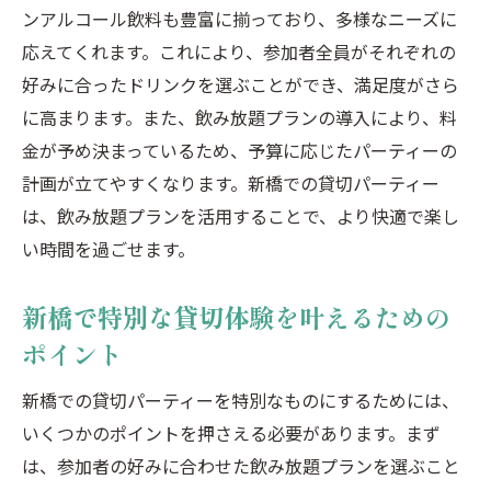
ス
ンアルコール飲料も豊富に揃っており、多様なニーズに
応えてくれます。これにより、参加者全員がそれぞれの
新橋での貸切パーティーで感じる癒しのひ
好みに合ったドリンクを選ぶことができ、満足度がさら
ととき
に高まります。また、飲み放題プランの導入により、料
新橋の隠れ家で特別な貸切体験を楽しむ
金が予め決まっているため、予算に応じたパーティーの
新橋での貸切空間の魅力を最大限に引き出
計画が立てやすくなります。新橋での貸切パーティー
す方法
は、飲み放題プランを活用することで、より快適で楽し
都会のオアシス新橋での貸切パーティーの
い時間を過ごせます。
魅力
虎ノ門でアットホームな貸切パーティーを実現
新橋で特別な貸切体験を叶えるための
する方法
ポイント
虎ノ門の温かみある空間でアットホームな
新橋での貸切パーティーを特別なものにするためには、
パーティーを
いくつかのポイントを押さえる必要があります。まず
アットホームな雰囲気が漂う虎ノ門の貸切
は、参加者の好みに合わせた飲み放題プランを選ぶこと
空間