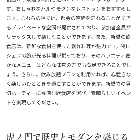
高層ビルと自然が調和する汐留の貸切パー
ず、おしゃれなバルやモダンなレストランをおすすめし
ティー
ます。これらの場では、都会の喧騒を忘れることができ
汐留でしか味わえない貸切イベントの魅力
るプライベートな空間が提供されており、参加者全員が
リラックスして楽しむことができます。また、新橋の飲
都会の中で自然を感じる汐留の貸切イベン
食店は、新鮮な食材を使った創作料理が魅力です。特に
ト
シェフの腕が光る料理が揃っており、そのバラエティ豊
汐留のユニークなロケーションで貸切パー
かなメニューはどんな味覚の方でも満足できることでし
ティーを
ょう。さらに、飲み放題プランを利用すれば、心置きな
東京都港区で見つける新橋虎ノ門汐留の貸切パ
く楽しいひとときを過ごすことができます。新橋での貸
ーティー
切パーティーに最適な飲食店を選び、素晴らしいイベン
東京都港区で新橋・虎ノ門・汐留の貸切パ
トを実現してください。
ーティーを探す
新橋・虎ノ門・汐留の貸切空間を東京都港
区で発見する
虎ノ門で歴史とモダンを感じる
東京都港区で叶える新橋・虎ノ門・汐留の