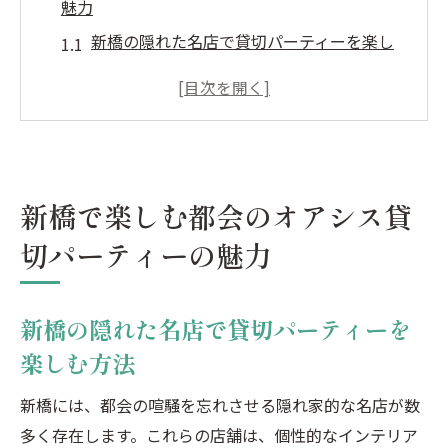
魅力
新橋の隠れた名店で貸切パーティーを楽し
む方法
都会の喧騒から離れる新橋の特別な貸切空
間
貸切パーティーに最適な新橋のプライベー
トスペース
新橋で楽しむ都会のオアシス貸
新橋で提供する心地よい飲み放題の魅力
切パーティーの魅力
新橋で特別な貸切体験を叶えるためのポイ
ント
新橋の隠れた名店で貸切パーティーを
新橋での貸切パーティーにおすすめの飲食
楽しむ方法
店
虎ノ門で歴史とモダンを感じる貸切イベントの
新橋には、都会の喧騒を忘れさせる隠れ家的な名店が数
すすめ
多く存在します。これらの店舗は、個性的なインテリア