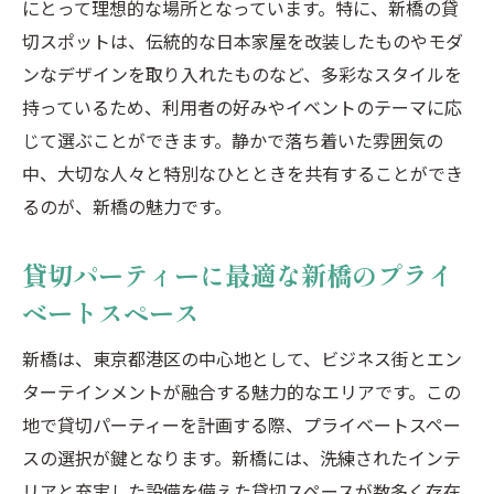
にとって理想的な場所となっています。特に、新橋の貸
汐留の公園を眺めながらの貸切パーティー
切スポットは、伝統的な日本家屋を改装したものやモダ
緑豊かな汐留でリラックスした貸切イベン
ンなデザインを取り入れたものなど、多彩なスタイルを
トを開催
持っているため、利用者の好みやイベントのテーマに応
汐留の自然と調和する貸切パーティーの楽
じて選ぶことができます。静かで落ち着いた雰囲気の
しみ方
中、大切な人々と特別なひとときを共有することができ
汐留の高層ビル内でのプライベートパーテ
るのが、新橋の魅力です。
ィー案内
都会のオアシス汐留での特別な貸切体験
貸切パーティーに最適な新橋のプライ
汐留で叶える自然に囲まれた貸切パーティ
ベートスペース
ー
新橋は、東京都港区の中心地として、ビジネス街とエン
新橋虎ノ門汐留で叶える特別な貸切パーティー
ターテインメントが融合する魅力的なエリアです。この
の魅力
地で貸切パーティーを計画する際、プライベートスペー
新橋・虎ノ門・汐留のエリアごとの貸切パ
スの選択が鍵となります。新橋には、洗練されたインテ
ーティーの特徴
リアと充実した設備を備えた貸切スペースが数多く存在