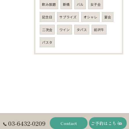
飲み放題
新橋
バル
女子会
記念日
サプライズ
オシャレ
宴会
二次会
ワイン
タパス
前沢牛
パスタ
03-6432-0209
Contact
ご予約はこちら