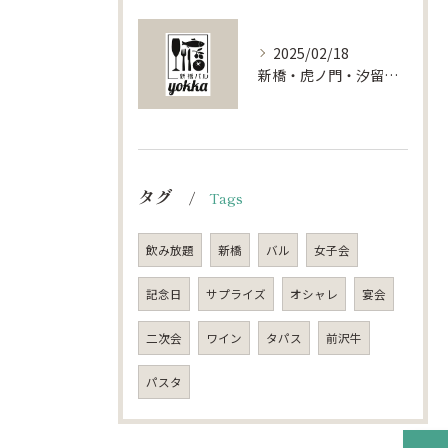
2025/02/18
新橋・虎ノ門・汐留で叶える特別な貸切パーティー体験：東京都港区の魅力を探る
タグ
Tags
飲み放題
新橋
バル
女子会
記念日
サプライズ
オシャレ
宴会
二次会
ワイン
タパス
前沢牛
パスタ