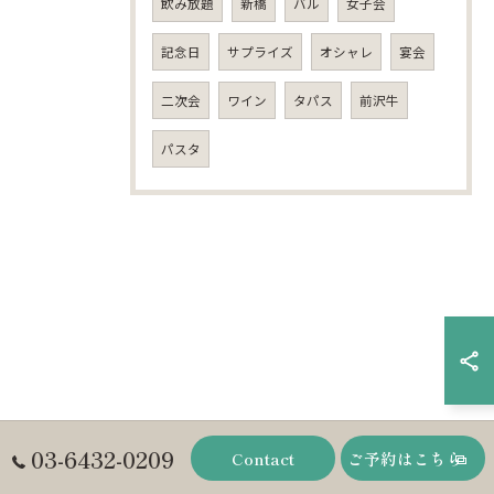
飲み放題
新橋
バル
女子会
記念日
サプライズ
オシャレ
宴会
二次会
ワイン
タパス
前沢牛
パスタ
03-6432-0209
Contact
ご予約はこちら