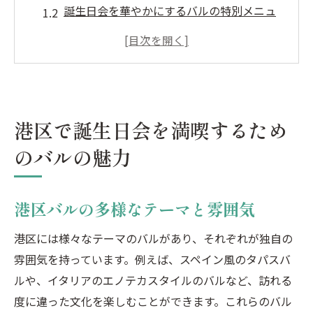
誕生日会を華やかにするバルの特別メニュ
ー
港区のバルで楽しむライブパフォーマンス
夜景を楽しめる港区のバル
バルのカジュアルな雰囲気でリラックス
港区で誕生日会を満喫するため
港区バルの豊富なドリンクメニュー
おしゃれな港区のバルで特別な誕生日会を演出
のバルの魅力
しよう
おしゃれなインテリアと温かい照明のバル
港区バルの多様なテーマと雰囲気
港区バルの特別イベント
港区には様々なテーマのバルがあり、それぞれが独自の
バルの個室でプライベートな誕生日会
雰囲気を持っています。例えば、スペイン風のタパスバ
おしゃれなフォトスポットがあるバル
ルや、イタリアのエノテカスタイルのバルなど、訪れる
港区バルでの特別なサプライズ演出
度に違った文化を楽しむことができます。これらのバル