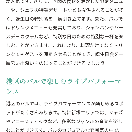
が人気です。さらに、季節の食材を活かした限定メニュ
バルの特別サービスを活用
ーや、シェフの特製デザートなども提供されることが多
港区バルの予算管理方法
く、誕生日の特別感を一層引き立てます。また、バルで
はドリンクメニューも充実しており、シャンパンやバー
バルのある港区で最高の誕生日会を開く方法
スデーカクテルなど、特別な日のための特別な一杯を楽
港区バルのおすすめプラン
しむことができます。これにより、料理だけでなくドリ
バルでのサプライズ演出アイデア
ンクでもゲストを満足させることができ、誕生日会を一
誕生日会にぴったりの港区バルの選び方
層思い出深いものにすることができるでしょう。
バルの特別メニューを活かした誕生日会
港区バルでの素敵な写真の撮り方
港区のバルで楽しむライブパフォーマ
バルスタッフとのコミュニケーションコツ
ンス
港区で誕生日会を華やかにするバルの選び方
港区のバルでは、ライブパフォーマンスが楽しめるスポ
バルのテーマと雰囲気を確認
ットがたくさんあります。特に新橋エリアでは、ジャズ
誕生日会にぴったりのバルのロケーション
やアコースティックなど、多彩なジャンルの音楽を楽し
港区バルの予約情報をチェック
むことができます。バルのカジュアルな雰囲気の中で、