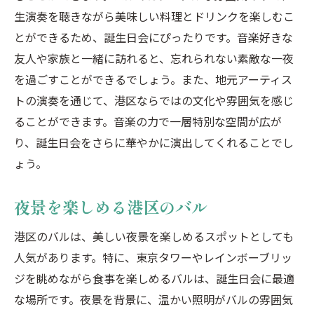
特別なリクエストに対応可能なバル
生演奏を聴きながら美味しい料理とドリンクを楽しむこ
とができるため、誕生日会にぴったりです。音楽好きな
港区バルの口コミを参考に
友人や家族と一緒に訪れると、忘れられない素敵な一夜
最適なバルを選ぶための下見のポイント
を過ごすことができるでしょう。また、地元アーティス
バルの魅力を活かした港区の誕生日会プラン
トの演奏を通じて、港区ならではの文化や雰囲気を感じ
テーマごとのバルプラン
ることができます。音楽の力で一層特別な空間が広が
港区バルの特別メニューを楽しむプラン
り、誕生日会をさらに華やかに演出してくれることでし
バルのライブパフォーマンスを楽しむプラ
ょう。
ン
夜景を楽しむ港区バルプラン
夜景を楽しめる港区のバル
バルのドリンクメニューで乾杯
港区のバルは、美しい夜景を楽しめるスポットとしても
友人同士で楽しむバル誕生日会プラン
人気があります。特に、東京タワーやレインボーブリッ
港区のバルで特別な誕生日会を成功させるコツ
ジを眺めながら食事を楽しめるバルは、誕生日会に最適
誕生日プレゼントのサプライズアイデア
な場所です。夜景を背景に、温かい照明がバルの雰囲気