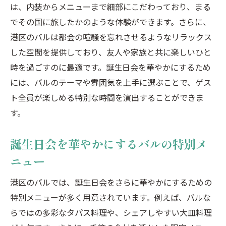
友人同士で楽しむおしゃれなバル
は、内装からメニューまで細部にこだわっており、まる
バルで誕生日会を祝うなら港区がおすすめの理
でその国に旅したかのような体験ができます。さらに、
由
港区のバルは都会の喧騒を忘れさせるようなリラックス
港区のバルのアクセスの良さ
した空間を提供しており、友人や家族と共に楽しいひと
時を過ごすのに最適です。誕生日会を華やかにするため
港区バルの多様なジャンル
には、バルのテーマや雰囲気を上手に選ぶことで、ゲス
誕生日会に最適な港区のバルの選び方
ト全員が楽しめる特別な時間を演出することができま
バルの特別メニューで祝う誕生日
す。
港区のバルで楽しむワインとカクテル
港区バルのアットホームな雰囲気
誕生日会を華やかにするバルの特別メ
港区のバルで誕生日会を楽しむためのポイント
ニュー
予約のタイミングとコツ
港区のバルでは、誕生日会をさらに華やかにするための
バルの特別メニューの事前リサーチ
特別メニューが多く用意されています。例えば、バルな
港区バルのイベントカレンダーをチェック
らではの多彩なタパス料理や、シェアしやすい大皿料理
誕生日会に最適なバルの席選び