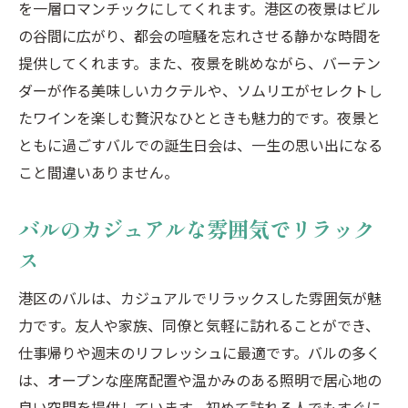
を一層ロマンチックにしてくれます。港区の夜景はビル
バルの特別メニューでのディナー演出
の谷間に広がり、都会の喧騒を忘れさせる静かな時間を
港区バルの特別サービスを事前に確認
提供してくれます。また、夜景を眺めながら、バーテン
バルでの音楽やライブパフォーマンスの利
ダーが作る美味しいカクテルや、ソムリエがセレクトし
用
たワインを楽しむ贅沢なひとときも魅力的です。夜景と
おしゃれなバルでのフォトジェニックな撮
ともに過ごすバルでの誕生日会は、一生の思い出になる
影スポット
こと間違いありません。
港区バルのスタッフとのコミュニケーショ
ン
バルのカジュアルな雰囲気でリラック
ス
港区のバルは、カジュアルでリラックスした雰囲気が魅
力です。友人や家族、同僚と気軽に訪れることができ、
仕事帰りや週末のリフレッシュに最適です。バルの多く
は、オープンな座席配置や温かみのある照明で居心地の
良い空間を提供しています。初めて訪れる人でもすぐに