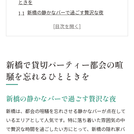
ときを
新橋の静かなバーで過ごす贅沢な夜
都会のオアシス、新橋での貸切パーティー
の魅力
新橋で叶える特別なプライベート空間
ビジネス街・新橋で仲間と楽しむ貸切の宴
新橋で貸切パーティー都会の喧
新橋のアクセスの良さから始まるパーティ
ー
騒を忘れるひとときを
貸切パーティーに最適な新橋の隠れ家スポ
ット
新橋の静かなバーで過ごす贅沢な夜
虎ノ門の隠れ家でプライベートな打ち上げを満
喫
新橋は、都会の喧騒を忘れさせる静かなバーが点在して
虎ノ門の歴史ある空間で特別なひとときを
いるエリアとして人気です。特に落ち着いた雰囲気の中
で贅沢な時間を過ごしたい方にとって、新橋の隠れ家バ
アットホームな虎ノ門で心温まる打ち上げ