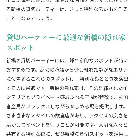
る新橋の貸切パーティーは、きっと特別な思い出を作る
東京都港区で貸切の飲み放題パーティーを成功
ことになるでしょう。
させるコツ
港区で完璧な貸切パーティーを計画する
貸切パーティーに最適な新橋の隠れ家
貸切パーティーを成功させるためのポイン
スポット
ト
港区の貸切パーティーを楽しむためのヒン
新橋の貸切パーティーには、隠れ家的なスポットが特に
ト
おすすめです。都会の喧騒から少し離れた静かなエリア
に位置するこれらのスポットは、特別なひとときを演出
飲み放題パーティーの成功例と失敗例
するのに最適です。新橋の隠れ家は、その洗練されたイ
港区での貸切パーティーをより楽しむため
ンテリアとプライベート感あふれる空間が特徴で、参加
に
者全員がリラックスしながら楽しめる場を提供します。
特別な貸切パーティーを演出するためのコ
さまざまなスタイルの飲食店があり、アクセスの良さを
ツ
活かしてイベントを行うことが可能です。大切な人々と
共有する特別な夜に、ぜひ新橋の貸切スポットを活用し