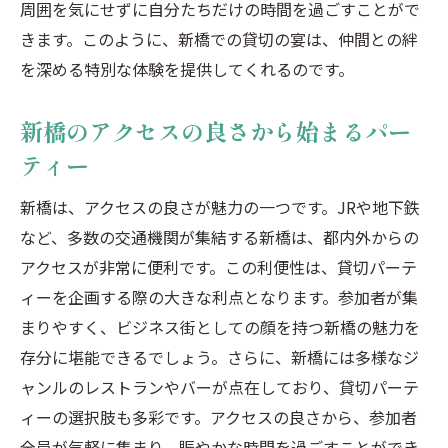
周囲を気にせずに自分たちだけの時間を過ごすことがで
新橋での貸切で贅沢な時間を過ごす方法
きます。このように、新橋での貸切の宴は、仲間との絆
都会の喧騒を忘れる新橋のプライベートバ
を深める特別な体験を提供してくれるのです。
ー
新橋のバーで特別な夜を演出する方法
新橋のアクセスの良さから始まるパー
汐留の高層ビルで楽しむ夜景と貸切パーティー
ティー
の魅力
新橋は、アクセスの良さが魅力の一つです。JRや地下鉄
汐留の夜景をバックに贅沢な貸切パーティ
など、多数の交通機関が集結する新橋は、都内外からの
ー
アクセスが非常に便利です。この利便性は、貸切パーテ
都会の景色を独占、汐留の貸切イベント
ィーを企画する際の大きな利点となります。参加者が集
汐留の高層ビルでの特別な貸切体験
まりやすく、ビジネス街としての顔を持つ新橋の魅力を
洗練された汐留で夢のようなパーティーを
存分に堪能できるでしょう。さらに、新橋には多様なジ
夜景が魅力の汐留での貸切パーティー
ャンルのレストランやバーが点在しており、貸切パーテ
ィーの選択肢も多彩です。アクセスの良さから、参加者
汐留の魅力を最大限に活かした貸切イベン
全員が気軽に集まり、賑やかな時間を過ごすことができ
ト