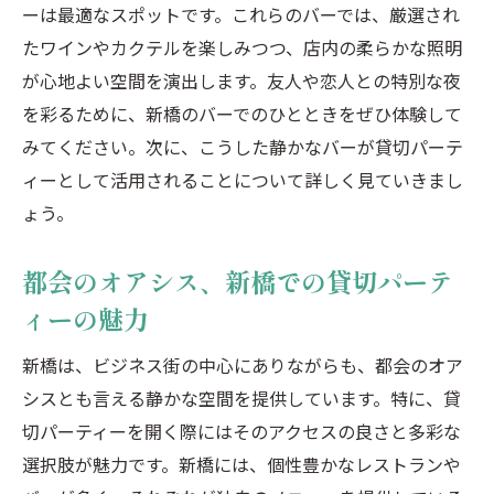
ーは最適なスポットです。これらのバーでは、厳選され
を
たワインやカクテルを楽しみつつ、店内の柔らかな照明
虎ノ門の魅力ある貸切スペースでのイベン
が心地よい空間を演出します。友人や恋人との特別な夜
ト
を彩るために、新橋のバーでのひとときをぜひ体験して
プライベートに楽しむ虎ノ門の貸切パーテ
みてください。次に、こうした静かなバーが貸切パーテ
ィー
ィーとして活用されることについて詳しく見ていきまし
虎ノ門で感じる歴史とモダンの融合
ょう。
虎ノ門のユニークな場所で忘れられない思
い出を
都会のオアシス、新橋での貸切パーテ
洗練された汐留で特別な貸切パーティーを演出
ィーの魅力
汐留の夜景を楽しむ贅沢なパーティー
新橋は、ビジネス街の中心にありながらも、都会のオア
モダンな汐留で洗練された貸切イベント
シスとも言える静かな空間を提供しています。特に、貸
汐留の高層ビルに囲まれたプライベートな
切パーティーを開く際にはそのアクセスの良さと多彩な
ひととき
選択肢が魅力です。新橋には、個性豊かなレストランや
都会のリラクゼーション、汐留での貸切パ