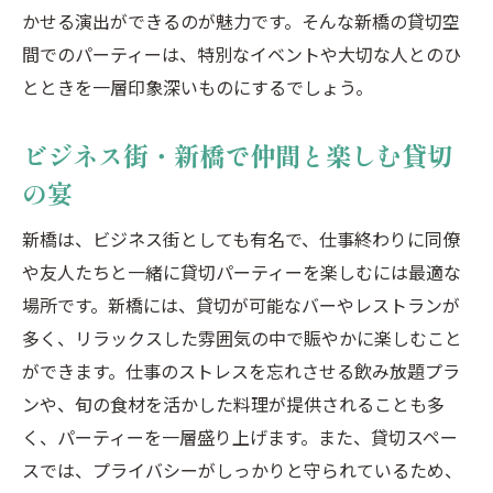
おしゃれな虎ノ門で歴史と現代が交差するパー
かせる演出ができるのが魅力です。そんな新橋の貸切空
ティー体験
間でのパーティーは、特別なイベントや大切な人とのひ
虎ノ門の魅力を引き出す貸切パーティー
とときを一層印象深いものにするでしょう。
歴史ある建物で味わう虎ノ門の特別な空間
ビジネス街・新橋で仲間と楽しむ貸切
虎ノ門でのパーティーはおしゃれに演出
の宴
モダンなインテリアで楽しむ虎ノ門の貸切
宴
新橋は、ビジネス街としても有名で、仕事終わりに同僚
虎ノ門のユニークな会場で思い出を作る
や友人たちと一緒に貸切パーティーを楽しむには最適な
貸切パーティーで虎ノ門の魅力を堪能する
場所です。新橋には、貸切が可能なバーやレストランが
新橋のバーでビジネス街の喧騒を離れた贅沢な
多く、リラックスした雰囲気の中で賑やかに楽しむこと
時間
ができます。仕事のストレスを忘れさせる飲み放題プラ
ンや、旬の食材を活かした料理が提供されることも多
新橋のバーで大人の贅沢を楽しむ
く、パーティーを一層盛り上げます。また、貸切スペー
ビジネス街新橋の意外な静けさを発見
スでは、プライバシーがしっかりと守られているため、
新橋の魅力あるバーでの貸切パーティー