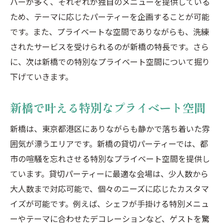
バーが多く、それぞれが独自のメニューを提供している
ーティー
ため、テーマに応じたパーティーを企画することが可能
汐留で味わう特別なパーティー体験
です。また、プライベートな空間でありながらも、洗練
都会の中で自然を感じる汐留の貸切スペー
されたサービスを受けられるのが新橋の特長です。さら
ス
に、次は新橋での特別なプライベート空間について掘り
下げていきます。
港区の中心で楽しむ新橋虎ノ門汐留の貸切宴
港区で叶える理想の貸切パーティー
新橋で叶える特別なプライベート空間
新橋・虎ノ門・汐留での多彩な貸切スペー
ス
新橋は、東京都港区にありながらも静かで落ち着いた雰
囲気が漂うエリアです。新橋の貸切パーティーでは、都
港区の中心で味わう特別なひととき
市の喧騒を忘れさせる特別なプライベート空間を提供し
新橋・虎ノ門・汐留の広がる貸切の可能性
ています。貸切パーティーに最適な会場は、少人数から
貸切パーティーで港区の魅力を再発見
大人数まで対応可能で、個々のニーズに応じたカスタマ
新橋・虎ノ門・汐留で叶える夢のパーティ
イズが可能です。例えば、シェフが手掛ける特別メニュ
ー
ーやテーマに合わせたデコレーションなど、ゲストを驚